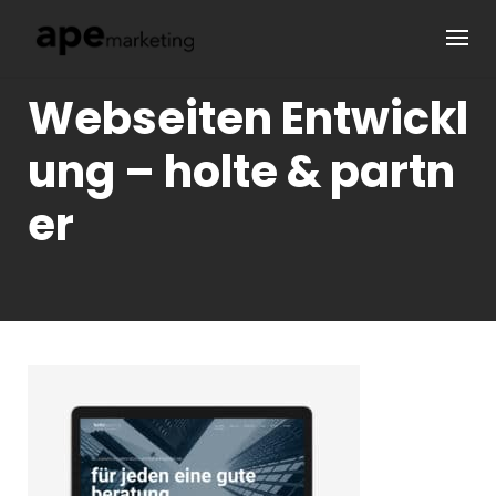
Skip
to
content
Webseiten Entwickl
ung – holte & partn
er